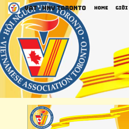
VAT - hnv toronto
Home
Giới
Sk