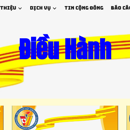
 thiệu
Dịch Vụ
Tin Cộng Đồng
Báo Cá
ip to main content
Skip to navigat
Điều Hành