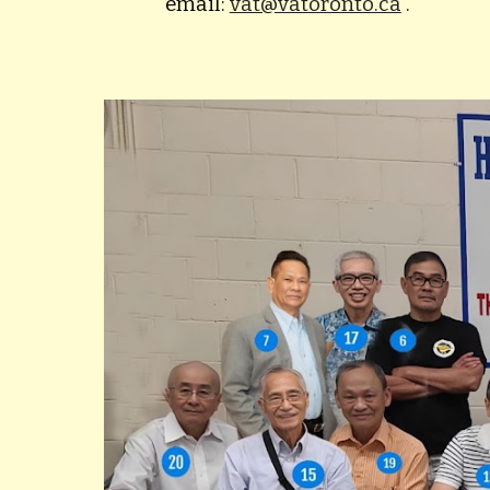
email:
vat@vatoronto.ca
.