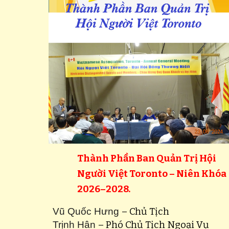
Thành Phần Ban Quản Trị Hội
Người Việt Toronto – Niên Khóa
202
6
–202
8
.
Vũ Quốc Hưng
– Chủ Tịch
Trịnh Hân
– Phó Chủ Tịch Ngoại Vụ