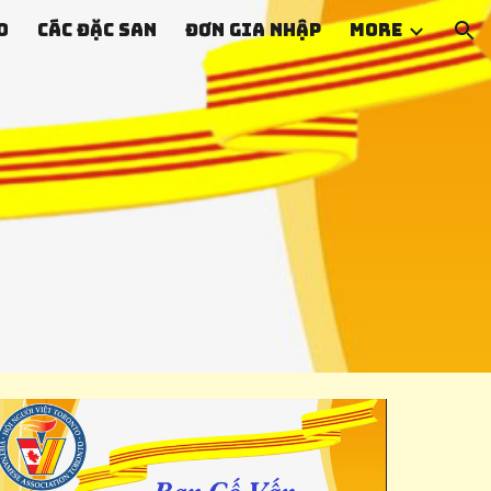
o
Các Đặc san
Đơn Gia Nhập
More
ion