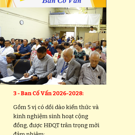
3 -
Ban Cố Vấn 2026-2028
:
G
ồm 5 vị có dồi dào kiến thức và
kinh nghiệm sinh hoạt cộng
đồng, được HĐQT trân trọng mời
đảm nhiệm: