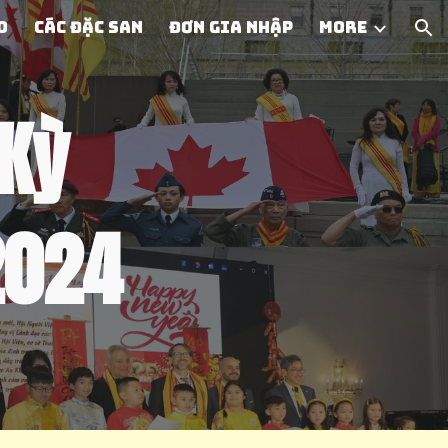
o
Các Đặc san
Đơn Gia Nhập
More
ion
 Kỳ
2024