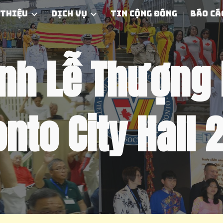
 thiệu
Dịch Vụ
Tin Cộng Đồng
Báo Cá
ip to main content
Skip to navigat
nh Lễ Thượng
onto City Hall 