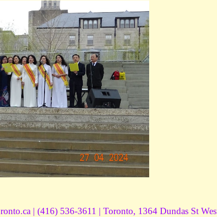
ronto.ca | (416) 536-3611 | Toronto, 1364 Dundas St W