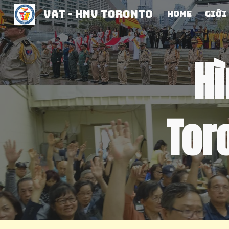
VAT - hnv toronto
Home
Giới
Sk
Hì
Tor