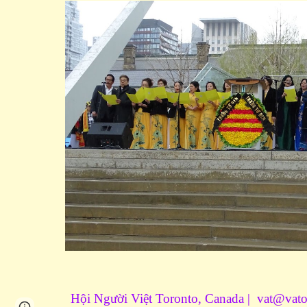
Hội Người Việt Toronto, Canada | vat@vato
Page
Google Sites
Report abuse